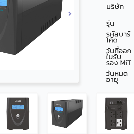
บริษัท
Next
รุ่น
รหัสบาร์
โค้ด
วันที่ออก
ใบรับ
รอง MiT
วันหมด
อายุ