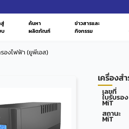
สู่
ค้นหา
ข่าวสารและ
บบ
ผลิตภัณฑ์
กิจกรรม
ำรองไฟฟ้า (ยูพีเอส)
เครื่องสำ
เลขที่
ใบรับรอง
MiT
สถานะ
MiT