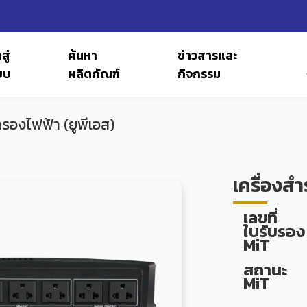
สู่
ค้นหา
ข่าวสารและ
บบ
ผลิตภัณฑ์
กิจกรรม
ำรองไฟฟ้า (ยูพีเอส)
เครื่องสำ
เลขที่
ใบรับรอง
MiT
สถานะ
MiT