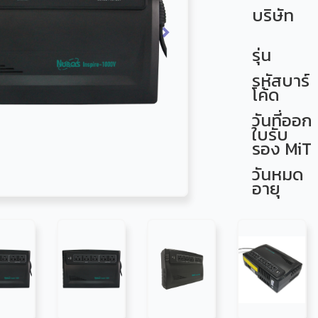
บริษัท
Next
รุ่น
รหัสบาร์
โค้ด
วันที่ออก
ใบรับ
รอง MiT
วันหมด
อายุ