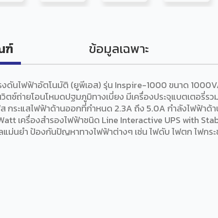
ณฑ์
ข้อมูลเฉพาะ
ดันไฟฟ้าอัตโนมัติ (ยูพีเอส) รุ่น Inspire-1000 ขนาด 1000VA 
วิตช์ถ่ายโอนโหมดปฐมภูมิทางเบี่ยง มีเครื่องประจุแบตเตอรี่รว
ฟส กระแสไฟฟ้าด้านออกที่กำหนด 2.3A ถึง 5.0A กำลังไฟฟ้าด
t เครื่องสำรองไฟฟ้าชนิด Line Interactive UPS with Sta
ลแม่นยำ ป้องกันปัญหาทางไฟฟ้าต่างๆ เช่น ไฟดับ ไฟตก ไฟกร